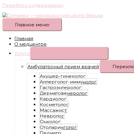
Перейти к содержимому
Главное меню
Главная
О медцентре
Услуги
Переключатель меню
Амбулатроный прием врачей
Переклю
Акушер-гинеколог
Аллерголог-иммунолог
Гастроэнтеролог
Дерматовенеролог
Кардиолог
Косметолог
Массажист
Невролог
Онколог
Отоларинголог
Педиатр