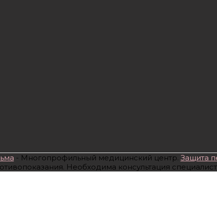
зьма
- Многопрофильный медицинский центр.
Защита п
тивопоказания. Необходима консультация специалист