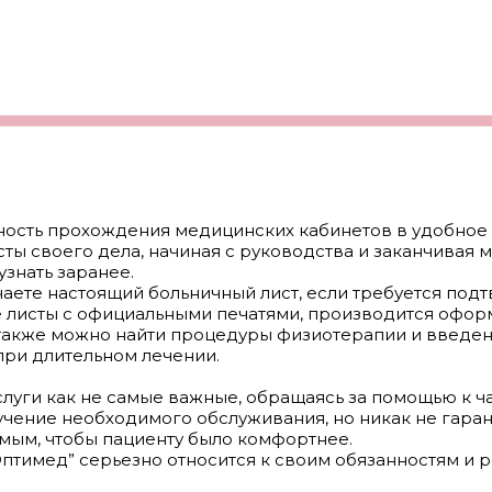
ность прохождения медицинских кабинетов в удобное
ты своего дела, начиная с руководства и заканчивая м
узнать заранее.
чаете настоящий больничный лист, если требуется по
е листы с официальными печатями, производится офо
 также можно найти процедуры физиотерапии и введе
при длительном лечении.
уги как не самые важные, обращаясь за помощью к ча
учение необходимого обслуживания, но никак не гаран
мым, чтобы пациенту было комфортнее.
тимед” серьезно относится к своим обязанностям и 