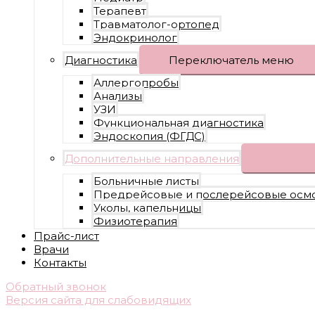
Терапевт
Травматолог-ортопед
Эндокринолог
Диагностика
Переключатель меню
Аллергопробы
Анализы
УЗИ
Функциональная диагностика
Эндоскопия (ФГДС)
Дополнительные направления
Перекл
Больничные листы
Предрейсовые и послерейсовые осм
Уколы, капельницы
Физиотерапия
Прайс-лист
Врачи
Контакты
Обратный звонок
Версия сайта для слабовидящих